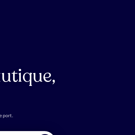
utique,
e port.