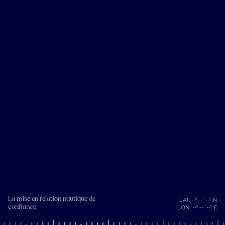
La mise en relation nautique de
LAT. --° --' --" N
confiance
LON. --° --' --" E