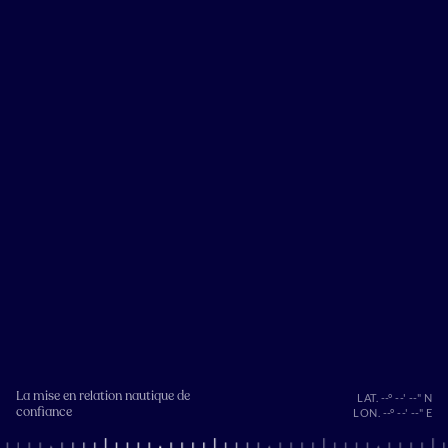
La mise en relation nautique de
LAT. --° --' --" N
confiance
LON. --° --' --" E