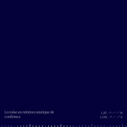
La mise en relation nautique de
LAT. --° --' --" N
confiance
LON. --° --' --" E