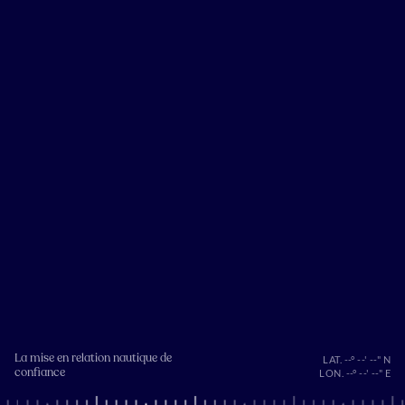
La mise en relation nautique de
LAT. --° --' --" N
confiance
LON. --° --' --" E