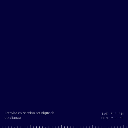
La mise en relation nautique de
LAT. --° --' --" N
confiance
LON. --° --' --" E