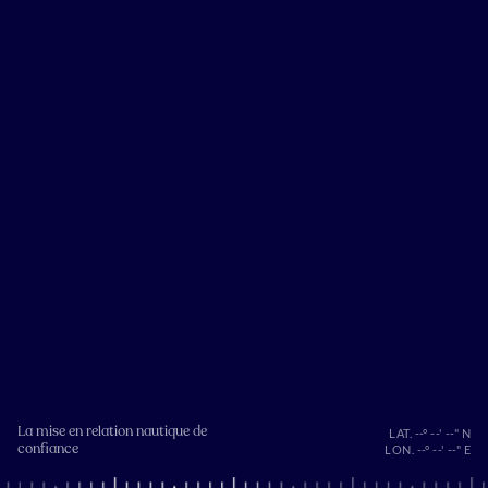
La mise en relation nautique de
LAT. --° --' --" N
confiance
LON. --° --' --" E