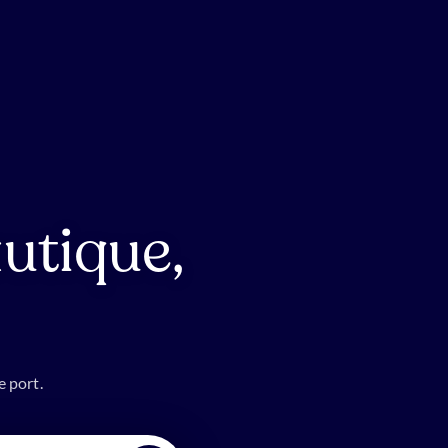
utique,
e port.