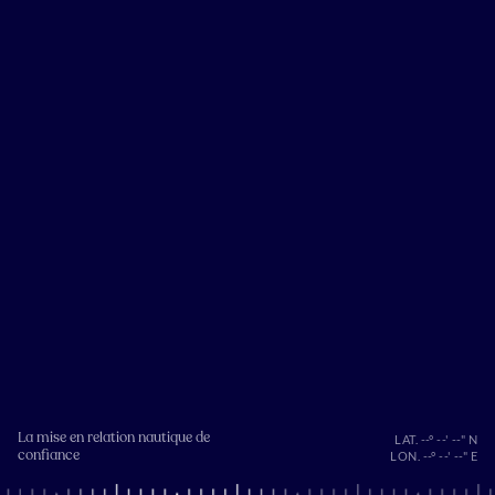
La mise en relation nautique de
LAT. --° --' --" N
confiance
LON. --° --' --" E