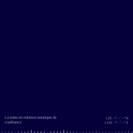
La mise en relation nautique de
LAT. --° --' --" N
confiance
LON. --° --' --" E