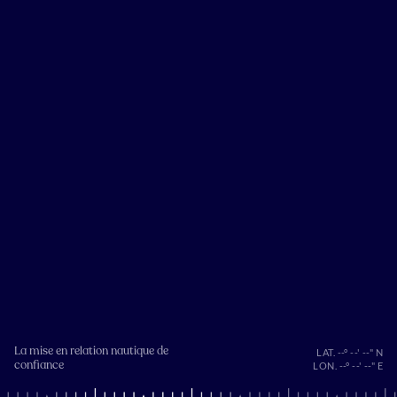
La mise en relation nautique de
LAT. --° --' --" N
confiance
LON. --° --' --" E