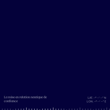
La mise en relation nautique de
LAT. --° --' --" N
confiance
LON. --° --' --" E