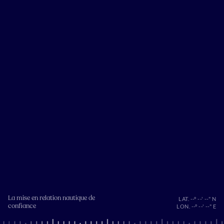
La mise en relation nautique de
LAT. --° --' --" N
confiance
LON. --° --' --" E