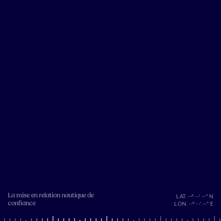
La mise en relation nautique de
LAT. --° --' --" N
confiance
LON. --° --' --" E