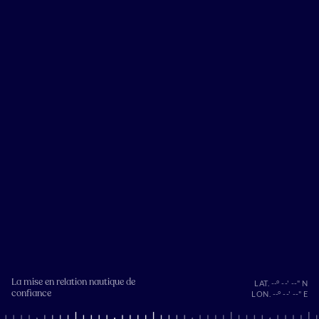
La mise en relation nautique de
LAT. --° --' --" N
confiance
LON. --° --' --" E