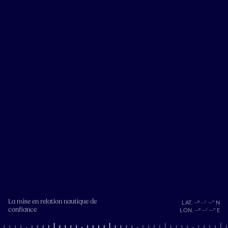
La mise en relation nautique de
LAT. --° --' --" N
confiance
LON. --° --' --" E