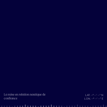
La mise en relation nautique de
LAT. --° --' --" N
confiance
LON. --° --' --" E