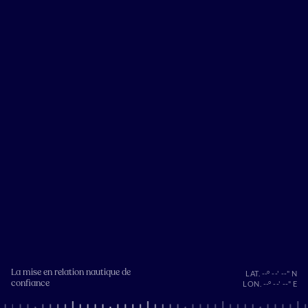
La mise en relation nautique de
LAT. --° --' --" N
confiance
LON. --° --' --" E