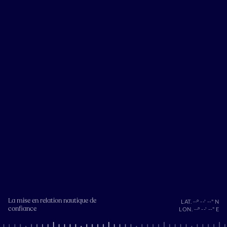
La mise en relation nautique de
LAT. --° --' --" N
confiance
LON. --° --' --" E