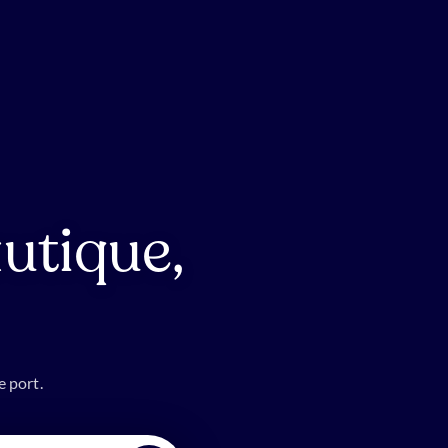
utique,
e port.