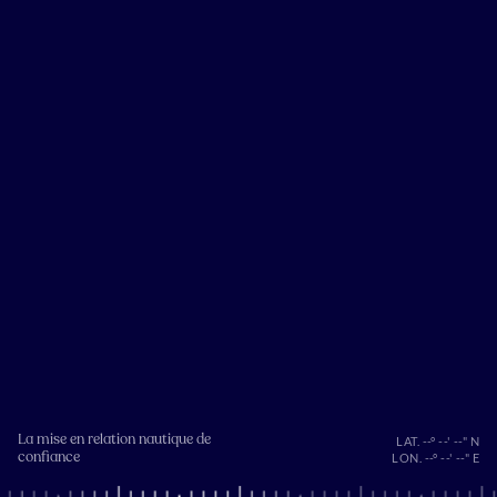
La mise en relation nautique de
LAT. --° --' --" N
confiance
LON. --° --' --" E