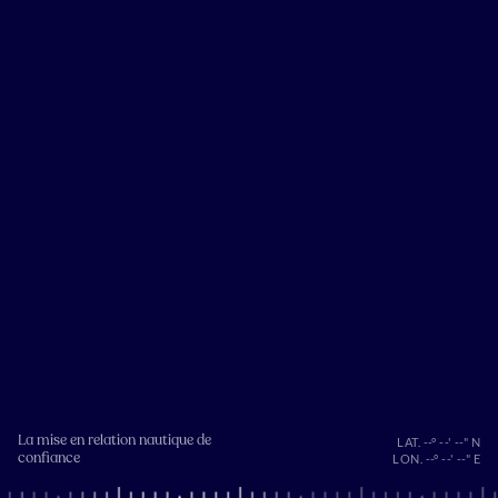
La mise en relation nautique de
LAT. --° --' --" N
confiance
LON. --° --' --" E