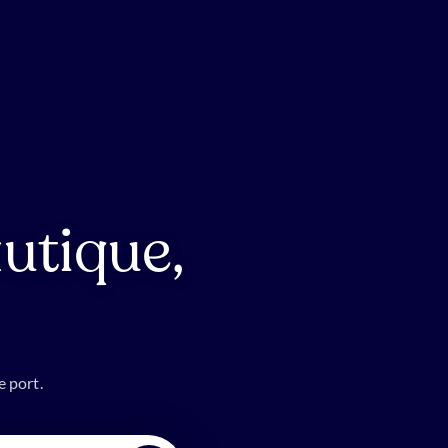
utique,
e port.