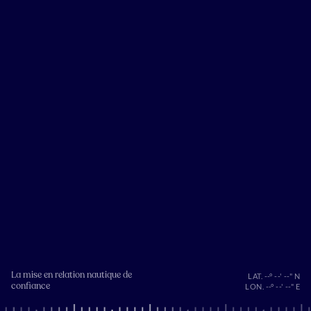
La mise en relation nautique de
LAT. --° --' --" N
confiance
LON. --° --' --" E