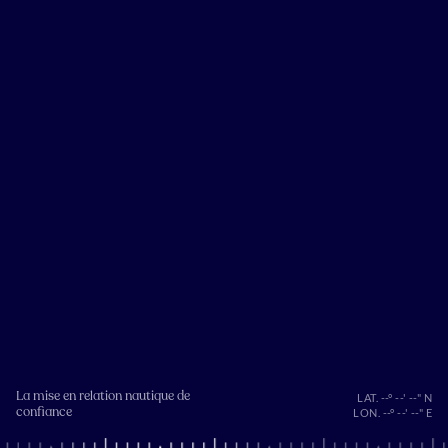
La mise en relation nautique de
LAT. --° --' --" N
confiance
LON. --° --' --" E