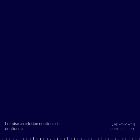
La mise en relation nautique de
LAT. --° --' --" N
confiance
LON. --° --' --" E