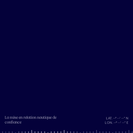
La mise en relation nautique de
LAT. --° --' --" N
confiance
LON. --° --' --" E