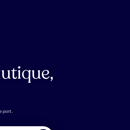
utique,
e port.