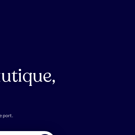
utique,
e port.