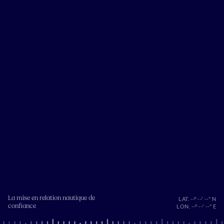
La mise en relation nautique de
LAT. --° --' --" N
confiance
LON. --° --' --" E