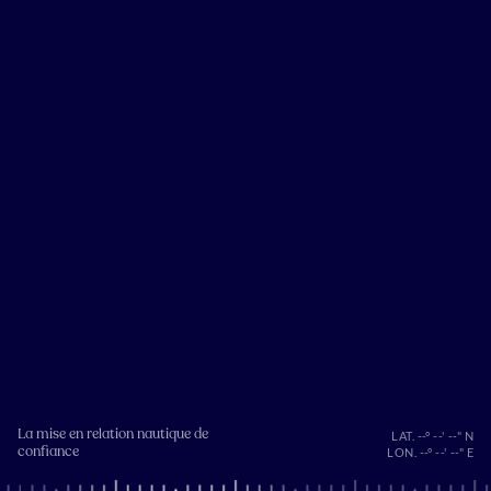
La mise en relation nautique de
LAT. --° --' --" N
confiance
LON. --° --' --" E