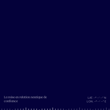
La mise en relation nautique de
LAT. --° --' --" N
confiance
LON. --° --' --" E