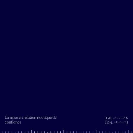
La mise en relation nautique de
LAT. --° --' --" N
confiance
LON. --° --' --" E