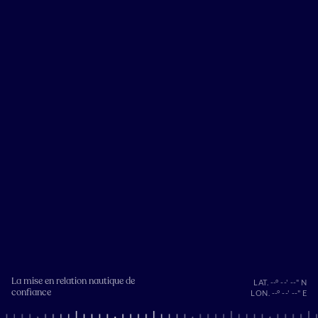
La mise en relation nautique de
LAT. --° --' --" N
confiance
LON. --° --' --" E