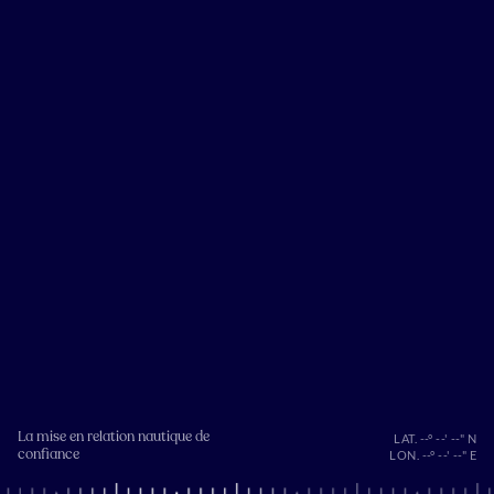
La mise en relation nautique de
LAT. --° --' --" N
confiance
LON. --° --' --" E