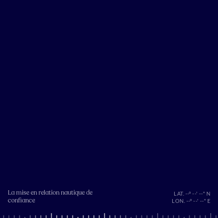
La mise en relation nautique de
LAT. --° --' --" N
confiance
LON. --° --' --" E