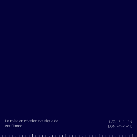
La mise en relation nautique de
LAT. --° --' --" N
confiance
LON. --° --' --" E