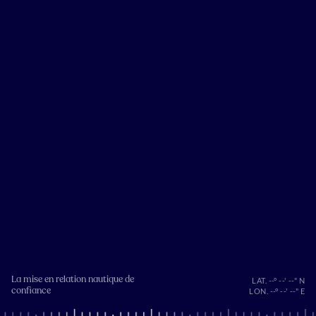
La mise en relation nautique de
LAT. --° --' --" N
confiance
LON. --° --' --" E