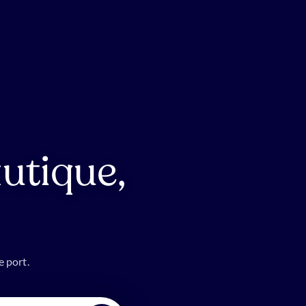
utique,
e port.