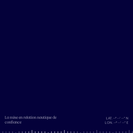
La mise en relation nautique de
LAT. --° --' --" N
confiance
LON. --° --' --" E