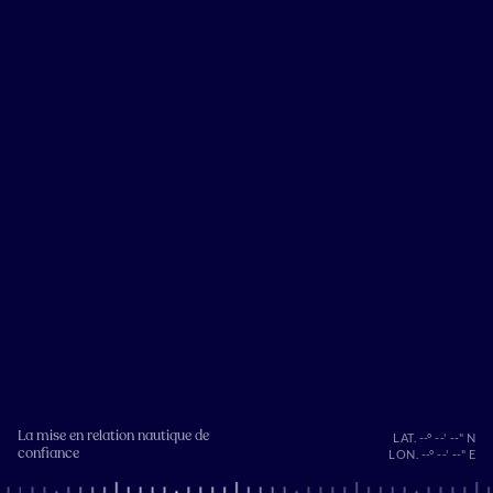
La mise en relation nautique de
LAT. --° --' --" N
confiance
LON. --° --' --" E