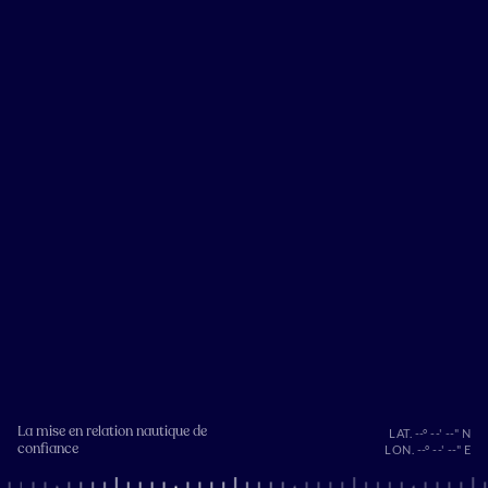
La mise en relation nautique de
LAT. --° --' --" N
confiance
LON. --° --' --" E