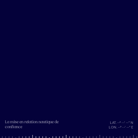
La mise en relation nautique de
LAT. --° --' --" N
confiance
LON. --° --' --" E